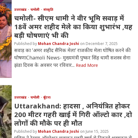
उत्तराखंड
चमोली
संस्कृति
चमोली- सीएम धामी ने वीर भूमि सवाड़ में
18वें अमर शहीद मेले का किया शुभारंभ ,यह
बड़ी घोषणाएं भी की
Mohan Chandra Joshi
December 7, 2025
सवाड़ का ‘अमर शहीद सैनिक मेला’ राजकीय मेला घोषित करने की
घोषणाChamoli News- मुख्यमंत्री पुष्कर सिंह धामी सशस्त्र सेना
झंडा दिवस के अवसर पर रविवार...
Read More
उत्तराखंड
चमोली
दुर्घटना
Uttarakhand: हादसा , अनियंत्रित होकर
200 मीटर गहरी खाई में गिरी ऑल्टो कार ,दो
लोगों की मौके पर ही मौत
Mohan Chandra Joshi
June 15, 2025
पुलिस ने रेस्क्यू ऑपरेशन चलाकर गहरी खाई से निकाले शवघटना से