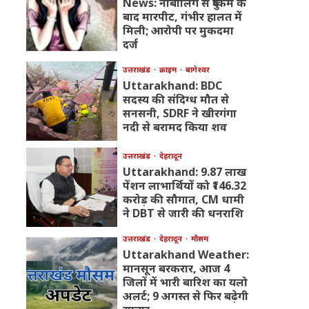
News: नाबालिग से दुष्कर्म के
बाद मारपीट, गंभीर हालत में
मिली; आरोपी पर मुकदमा
दर्ज
उत्तराखंड
क्राइम
बागेश्वर
Uttarakhand: BDC
सदस्य की संदिग्ध मौत से
सनसनी, SDRF ने खीरगंगा
नदी से बरामद किया शव
उत्तराखंड
देहरादून
Uttarakhand: 9.87 लाख
पेंशन लाभार्थियों को ₹146.32
करोड़ की सौगात, CM धामी
ने DBT से जारी की धनराशि
उत्तराखंड
देहरादून
मौसम
Uttarakhand Weather:
मानसून बरकरार, आज 4
जिलों में भारी बारिश का यलो
अलर्ट; 9 अगस्त से फिर बढ़ेगी