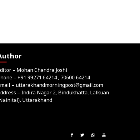
Author
ditor – Mohan Chandra Joshi
Phone –
+91 99271 64214
, 70600 64214
mail –
uttarakhandmorningpost@gmail.com
ddress – Indira Nagar 2, Bindukhatta, Lalkuan
Nainital), Uttarakhand
Join
Like
Follow
Join
Subscribe