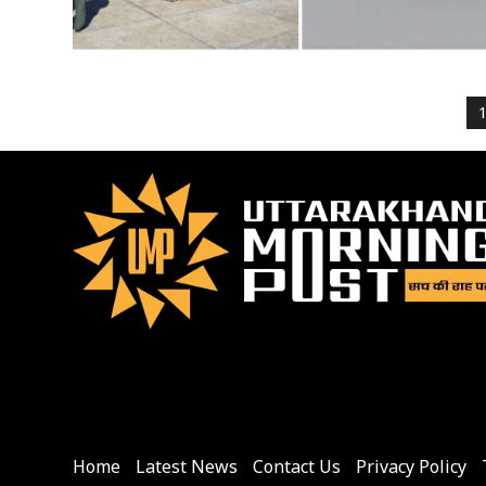
P
p
Home
Latest News
Contact Us
Privacy Policy