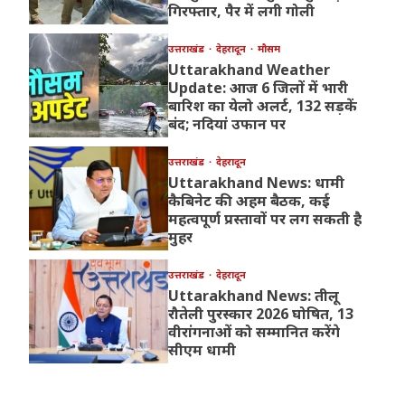
गिरफ्तार, पैर में लगी गोली
उत्तराखंड
देहरादून
मौसम
Uttarakhand Weather
Update: आज 6 जिलों में भारी
बारिश का येलो अलर्ट, 132 सड़कें
बंद; नदियां उफान पर
उत्तराखंड
देहरादून
Uttarakhand News: धामी
कैबिनेट की अहम बैठक, कई
महत्वपूर्ण प्रस्तावों पर लग सकती है
मुहर
उत्तराखंड
देहरादून
Uttarakhand News: तीलू
रौतेली पुरस्कार 2026 घोषित, 13
वीरांगनाओं को सम्मानित करेंगे
सीएम धामी