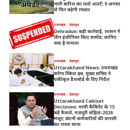
भारी बारिश का यलो अलर्ट; 9 अगस्त
से फिर बढ़ेगी रफ्तार
उत्तराखंड
देहरादून
Dehradun: बड़ी कार्रवाई, शासन ने
तीन इंजीनियर किए सस्पेंड; जानिए
क्या है मामला
उत्तराखंड
देहरादून
Uttarakhand News: उत्तराखंड
बनेगा स्किल हब, मुख्य सचिव ने
एकीकृत डैशबोर्ड के दिए निर्देश
उत्तराखंड
देहरादून
Uttarakhand Cabinet
Decisions: धामी कैबिनेट के 15
बड़े फैसले, मजदूरी संहिता-2026
मंजूर; छंटनी कर्मचारियों की वापसी
का रास्ता साफ