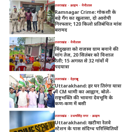
उत्तराखंड
क्राइम
नैनीताल
Ramnagar Crime: गोकशी के
बड़े गैंग का खुलासा, दो आरोपी
गिरफ्तार; 120 किलो प्रतिबंधित मांस
बरामद
उत्तराखंड
नैनीताल
बिंदुखत्ता को राजस्व ग्राम बनाने की
मांग तेज, 20 सितंबर को विशाल
रैली; 15 अगस्त से 32 गांवों में
पदयात्रा
उत्तराखंड
देहरादून
Uttarakhand: हर घर तिरंगा यात्रा
में CM धामी का आह्वान, बोले-
राष्ट्रभक्ति की भावना देवभूमि के
कण-कण में बसी
उत्तराखंड
उधमसिंह नगर
क्राइम
Uttarakhand: खटीमा रेलवे
स्टेशन के पास संदिग्ध परिस्थितियों