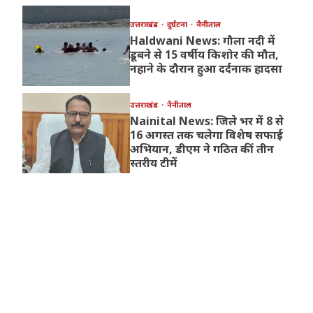
उत्तराखंड
दुर्घटना
नैनीताल
Haldwani News: गौला नदी में
डूबने से 15 वर्षीय किशोर की मौत,
नहाने के दौरान हुआ दर्दनाक हादसा
उत्तराखंड
नैनीताल
Nainital News: जिले भर में 8 से
16 अगस्त तक चलेगा विशेष सफाई
अभियान, डीएम ने गठित कीं तीन
स्तरीय टीमें