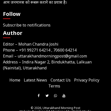
आम जनमानस को रूबरू कराने का प्रयास है।
Follow
Subscribe to notifications
Author
Editor – Mohan Chandra Joshi
Phone –
+91 99271 64214
, 70600 64214
Email –
uttarakhandmorningpost@gmail.com
Address – Indira Nagar 2, Bindukhatta, Lalkuan
(Nainital), Uttarakhand
Home
Latest News
Contact Us
Privacy Policy
Terms
Join
Like
Follow
Join
Subscribe
us
Us
Us
Our
Our
on
© 2026,
Uttarakhand Morning Post
On
On
WhatsApp
YouTube