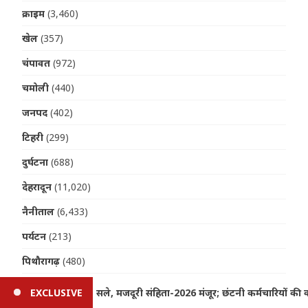
क्राइम
(3,460)
खेल
(357)
चंपावत
(972)
चमोली
(440)
जनपद
(402)
टिहरी
(299)
दुर्घटना
(688)
देहरादून
(11,020)
नैनीताल
(6,433)
पर्यटन
(213)
पिथौरागढ़
(480)
पौड़ी
(311)
ापसी का रास्ता साफ
EXCLUSIVE
Uttarakhand Accident: 250 मीटर गहरी खाई 