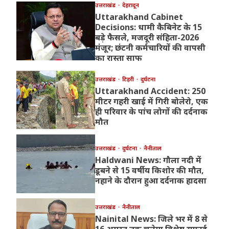
उत्तराखंड
देहरादून
Uttarakhand Cabinet
Decisions: धामी कैबिनेट के 15
बड़े फैसले, मजदूरी संहिता-2026
मंजूर; छंटनी कर्मचारियों की वापसी
का रास्ता साफ
उत्तराखंड
टिहरी
दुर्घटना
Uttarakhand Accident: 250
मीटर गहरी खाई में गिरी बोलेरो, एक
ही परिवार के पांच लोगों की दर्दनाक
मौत
उत्तराखंड
दुर्घटना
नैनीताल
Haldwani News: गौला नदी में
डूबने से 15 वर्षीय किशोर की मौत,
नहाने के दौरान हुआ दर्दनाक हादसा
उत्तराखंड
नैनीताल
Nainital News: जिले भर में 8 से
16 अगस्त तक चलेगा विशेष सफाई