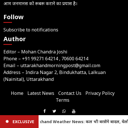
आम जनमानस को रूबरू कराने का प्रयास है।
Follow
Subscribe to notifications
Author
Editor – Mohan Chandra Joshi
Phone –
+91 99271 64214
, 70600 64214
Email –
uttarakhandmorningpost@gmail.com
Address – Indira Nagar 2, Bindukhatta, Lalkuan
(Nainital), Uttarakhand
Home
Latest News
Contact Us
Privacy Policy
Terms
Join
Like
Follow
Join
Subscribe
us
Us
Us
Our
Our
ी बरसेंगे बादल, येलो अलर्ट; इस जिले में स्कूलों में अवकाश घोषित
EXCLUSIVE
on
© 2026,
Uttarakhand Morning Post
On
On
WhatsApp
YouTube