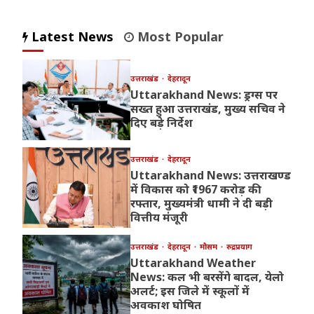
Latest News
Most Popular
उत्तराखंड
देहरादून
Uttarakhand News: ड्रग्स पर
सख्त हुआ उत्तराखंड, मुख्य सचिव ने
दिए बड़े निर्देश
उत्तराखंड
देहरादून
Uttarakhand News: उत्तराखण्ड
में विकास को ₹1967 करोड़ की
रफ्तार, मुख्यमंत्री धामी ने दी बड़ी
वित्तीय मंजूरी
उत्तराखंड
देहरादून
मौसम
रुद्रप्रयाग
Uttarakhand Weather
News: कल भी बरसेंगे बादल, येलो
अलर्ट; इस जिले में स्कूलों में
अवकाश घोषित