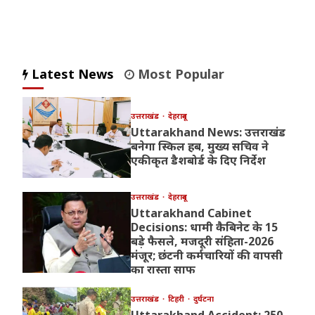
Latest News
Most Popular
उत्तराखंड
देहरादून
Uttarakhand News: उत्तराखंड
बनेगा स्किल हब, मुख्य सचिव ने
एकीकृत डैशबोर्ड के दिए निर्देश
उत्तराखंड
देहरादून
Uttarakhand Cabinet
Decisions: धामी कैबिनेट के 15
बड़े फैसले, मजदूरी संहिता-2026
मंजूर; छंटनी कर्मचारियों की वापसी
का रास्ता साफ
उत्तराखंड
टिहरी
दुर्घटना