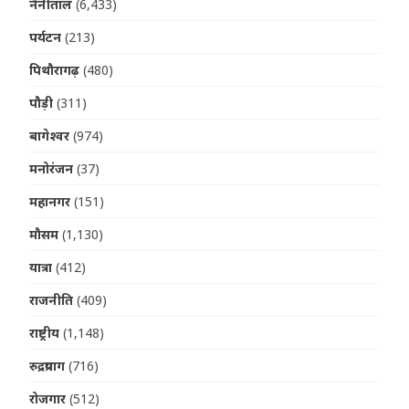
नैनीताल
(6,433)
पर्यटन
(213)
पिथौरागढ़
(480)
पौड़ी
(311)
बागेश्वर
(974)
मनोरंजन
(37)
महानगर
(151)
मौसम
(1,130)
यात्रा
(412)
राजनीति
(409)
राष्ट्रीय
(1,148)
रुद्रप्रयाग
(716)
रोजगार
(512)