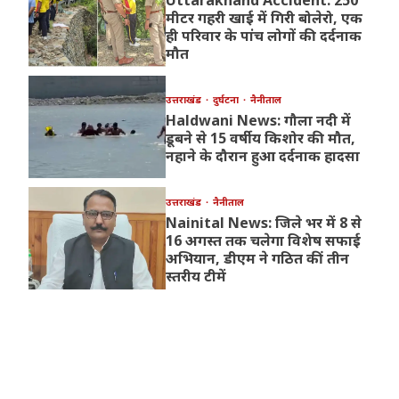
Uttarakhand Accident: 250
मीटर गहरी खाई में गिरी बोलेरो, एक
ही परिवार के पांच लोगों की दर्दनाक
मौत
उत्तराखंड
दुर्घटना
नैनीताल
Haldwani News: गौला नदी में
डूबने से 15 वर्षीय किशोर की मौत,
नहाने के दौरान हुआ दर्दनाक हादसा
उत्तराखंड
नैनीताल
Nainital News: जिले भर में 8 से
16 अगस्त तक चलेगा विशेष सफाई
अभियान, डीएम ने गठित कीं तीन
स्तरीय टीमें