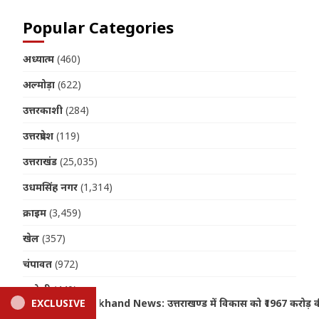
Popular Categories
अध्यात्म
(460)
अल्मोड़ा
(622)
उत्तरकाशी
(284)
उत्तरप्रदेश
(119)
उत्तराखंड
(25,035)
उधमसिंह नगर
(1,314)
क्राइम
(3,459)
खेल
(357)
चंपावत
(972)
चमोली
(440)
 को ₹1967 करोड़ की रफ्तार, मुख्यमंत्री धामी ने दी बड़ी वित्तीय मंजूरी
EXCLUSIVE
जनपद
(402)