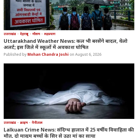
उत्तराखंड
देहरादून
मौसम
रुद्रप्रयाग
Uttarakhand Weather News: कल भी बरसेंगे बादल, येलो
अलर्ट; इस जिले में स्कूलों में अवकाश घोषित
Mohan Chandra Joshi
August 6, 2026
उत्तराखंड
क्राइम
नैनीताल
Lalkuan Crime News: संदिग्ध हालात में 25 वर्षीय विवाहिता की
मौत, दो मासूम बच्चों के सिर से उठा मां का साया