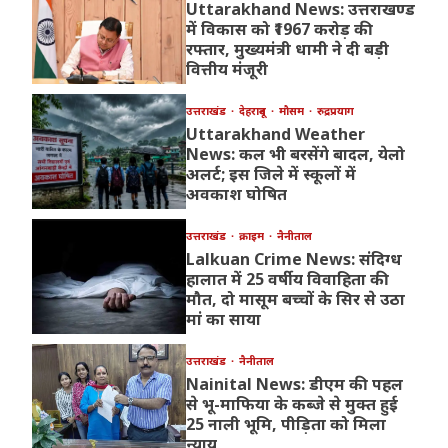
Uttarakhand News: उत्तराखण्ड
में विकास को ₹1967 करोड़ की
रफ्तार, मुख्यमंत्री धामी ने दी बड़ी
वित्तीय मंजूरी
उत्तराखंड
देहरादून
मौसम
रुद्रप्रयाग
Uttarakhand Weather
News: कल भी बरसेंगे बादल, येलो
अलर्ट; इस जिले में स्कूलों में
अवकाश घोषित
उत्तराखंड
क्राइम
नैनीताल
Lalkuan Crime News: संदिग्ध
हालात में 25 वर्षीय विवाहिता की
मौत, दो मासूम बच्चों के सिर से उठा
मां का साया
उत्तराखंड
नैनीताल
Nainital News: डीएम की पहल
से भू-माफिया के कब्जे से मुक्त हुई
25 नाली भूमि, पीड़िता को मिला
न्याय