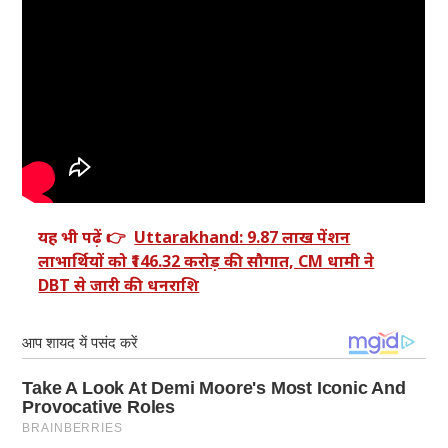
यह भी पढ़ें 👉
Uttarakhand: 9.87 लाख पेंशन
लाभार्थियों को ₹146.32 करोड़ की सौगात, CM धामी ने
DBT से जारी की धनराशि