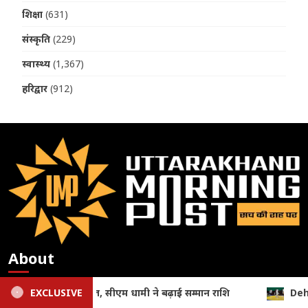
शिक्षा
(631)
संस्कृति
(229)
स्वास्थ्य
(1,367)
हरिद्वार
(912)
About
सूचना एवं लोकसंपर्क विभाग, देहरादून (उत्तराखण्ड) में सूचीबद्ध न्यूज़
EXCLUSIVE
Dehradun: जनपदीय जूडो प्रतियोगिता में खिलाड़ियों का दमदार प्रदर्शन, 
पोर्टल उत्तराखंड मॉर्निंग पोस्ट डॉट कॉम न्यूज़ पोर्टल का मुख्य उद्देश्य देवभूमि