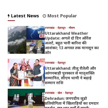
Latest News
Most Popular
उत्तराखंड
देहरादून
मौसम
Uttarakhand Weather
Update: अगले दो दिन ऑरेंज
अलर्ट, बहुत भारी बारिश की
आशंका; 13 अगस्त तक मानसून का
जोर
उत्तराखंड
देहरादून
Uttarakhand: तीलू रौतेली और
आंगनबाड़ी पुरस्कार से मातृशक्ति
सम्मानित, सीएम धामी ने बढ़ाई
सम्मान राशि
उत्तराखंड
खेल
देहरादून
Dehradun: जनपदीय जूडो
प्रतियोगिता में खिलाड़ियों का दमदार
प्रदर्शन, छह भार वर्गों में चमके