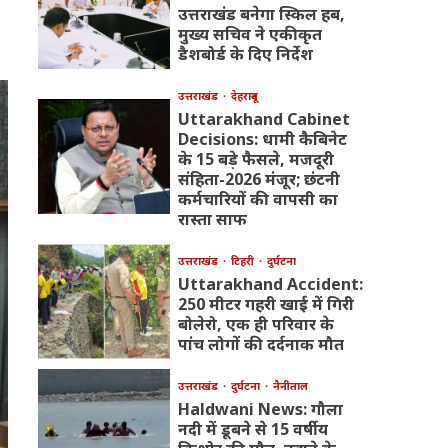
उत्तराखंड बनेगा स्किल हब,
मुख्य सचिव ने एकीकृत
डैशबोर्ड के दिए निर्देश
उत्तराखंड
देहरादून
Uttarakhand Cabinet
Decisions: धामी कैबिनेट
के 15 बड़े फैसले, मजदूरी
संहिता-2026 मंजूर; छंटनी
कर्मचारियों की वापसी का
रास्ता साफ
उत्तराखंड
टिहरी
दुर्घटना
Uttarakhand Accident:
250 मीटर गहरी खाई में गिरी
बोलेरो, एक ही परिवार के
पांच लोगों की दर्दनाक मौत
उत्तराखंड
दुर्घटना
नैनीताल
Haldwani News: गौला
नदी में डूबने से 15 वर्षीय