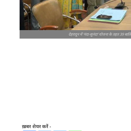
देहरादून में ‘नंदा-सुनंदा’ योजना के तहत 39
ख़बर शेयर करें -