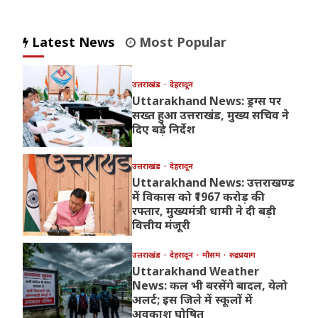
Latest News
Most Popular
उत्तराखंड
देहरादून
Uttarakhand News: ड्रग्स पर
सख्त हुआ उत्तराखंड, मुख्य सचिव ने
दिए बड़े निर्देश
उत्तराखंड
देहरादून
Uttarakhand News: उत्तराखण्ड
में विकास को ₹1967 करोड़ की
रफ्तार, मुख्यमंत्री धामी ने दी बड़ी
वित्तीय मंजूरी
उत्तराखंड
देहरादून
मौसम
रुद्रप्रयाग
Uttarakhand Weather
News: कल भी बरसेंगे बादल, येलो
अलर्ट; इस जिले में स्कूलों में
अवकाश घोषित