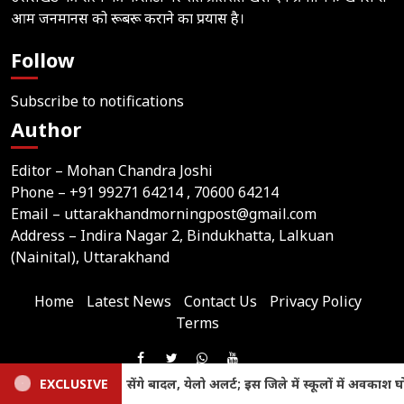
आम जनमानस को रूबरू कराने का प्रयास है।
Follow
Subscribe to notifications
Author
Editor – Mohan Chandra Joshi
Phone –
+91 99271 64214
, 70600 64214
Email –
uttarakhandmorningpost@gmail.com
Address – Indira Nagar 2, Bindukhatta, Lalkuan
(Nainital), Uttarakhand
Home
Latest News
Contact Us
Privacy Policy
Terms
Join
Like
Follow
Join
Subscribe
us
्कूलों में अवकाश घोषित
EXCLUSIVE
Lalkuan Crime News: संदिग्ध हालात मे
Us
Us
Our
Our
on
© 2026,
Uttarakhand Morning Post