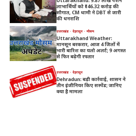
Uttarakhand: 9.87 लाख पेंशन
लाभार्थियों को ₹146.32 करोड़ की
सौगात, CM धामी ने DBT से जारी
की धनराशि
उत्तराखंड
देहरादून
मौसम
Uttarakhand Weather:
मानसून बरकरार, आज 4 जिलों में
भारी बारिश का यलो अलर्ट; 9 अगस्त
से फिर बढ़ेगी रफ्तार
उत्तराखंड
देहरादून
Dehradun: बड़ी कार्रवाई, शासन ने
तीन इंजीनियर किए सस्पेंड; जानिए
क्या है मामला