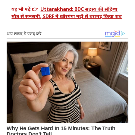
यह भी पढ़ें 👉
Uttarakhand: BDC सदस्य की संदिग्ध
मौत से सनसनी, SDRF ने खीरगंगा नदी से बरामद किया शव