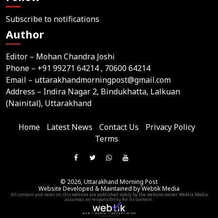
Subscribe to notifications
Author
Editor – Mohan Chandra Joshi
Phone –
+91 99271 64214
, 70600 64214
Email –
uttarakhandmorningpost@gmail.com
Address – Indira Nagar 2, Bindukhatta, Lalkuan
(Nainital), Uttarakhand
Home
Latest News
Contact Us
Privacy Policy
Terms
Join
Like
Follow
Join
Subscribe
us
Us
Us
Our
Our
on
© 2026,
Uttarakhand Morning Post
On
On
WhatsApp
YouTube
Website Developed & Maintained by Webtik Media
Telegram
All content and news on this website are published solely by the website owner. Webtik Media
Facebook
Twitter
Group
Channel
assumes no responsibility for its content.