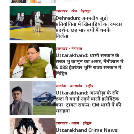
उत्तराखंड
खेल
देहरादून
Dehradun: जनपदीय जूडो
प्रतियोगिता में खिलाड़ियों का दमदार
प्रदर्शन, छह भार वर्गों में चमके
विजेता
उत्तराखंड
नैनीताल
Uttarakhand: धामी सरकार के
सख्त भू कानून का असर, नैनीताल में
6.088 हेक्टेयर भूमि राज्य सरकार में
निहित
अल्मोड़ा
उत्तराखंड
राष्ट्रीय
Uttarakhand: अल्मोड़ा के रवि
टम्टा ने बनाई उड़ने वाली इलेक्ट्रिक
कार, ट्रायल सफल; CM धामी ने की
सराहना
उत्तराखंड
क्राइम
हरिद्वार
Uttarakhand Crime News: