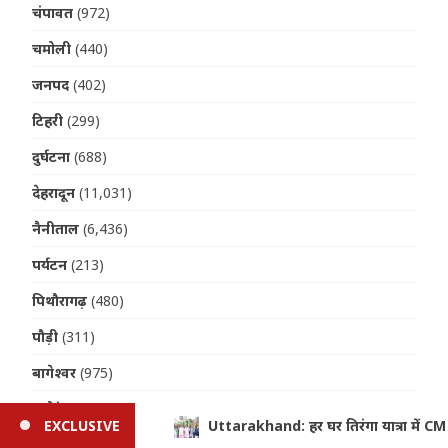
चंपावत
(972)
चमोली
(440)
जनपद
(402)
टिहरी
(299)
दुर्घटना
(688)
देहरादून
(11,031)
नैनीताल
(6,436)
पर्यटन
(213)
पिथौरागढ़
(480)
पौड़ी
(311)
बागेश्वर
(975)
मनोरंजन
(37)
यात्रा में CM धामी का आह्वान, बोले- राष्ट्रभक्ति की भावना देवभूमि के कण-कण
EXCLUSIVE
महानगर
(151)