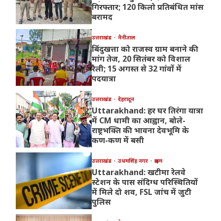
गिरफ्तार; 120 किलो प्रतिबंधित मांस
बरामद
उत्तराखंड
नैनीताल
बिंदुखत्ता को राजस्व ग्राम बनाने की
मांग तेज, 20 सितंबर को विशाल
रैली; 15 अगस्त से 32 गांवों में
पदयात्रा
उत्तराखंड
देहरादून
Uttarakhand: हर घर तिरंगा यात्रा
में CM धामी का आह्वान, बोले-
राष्ट्रभक्ति की भावना देवभूमि के
कण-कण में बसी
उत्तराखंड
उधमसिंह नगर
क्राइम
Uttarakhand: खटीमा रेलवे
स्टेशन के पास संदिग्ध परिस्थितियों
में मिले दो शव, FSL जांच में जुटी
पुलिस