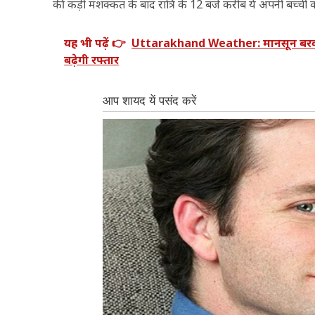
की कड़ी मशक्कत के बाद रात्रि के 12 बजे करीब ये अपनी बच्ची 
यह भी पढ़ें 👉
Uttarakhand Weather: मानसून बरकरार
बढ़ेगी रफ्तार