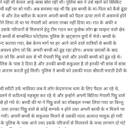
में नहीं थी केवल आई-बाबा बोल रही थी। पुलिस बल ने उसे खाने को बिस्किट
्ची वहीं पर सो गयी। अब समस्या यह थी कि इस बच्ची के मां-पिता को कैसे ढूंढा
र लोग थे और तेज बारिश के कारण अपनी बच्ची को पैदल ऊपर लाने में असमर्थ होने
होने लिया तो था पर नेपाली को अपना नम्बर नहीं दिया था। रात के अंधेरे व
े परिजनों से मिलवाने हेतु टीम गठन कर कुछेक लोग रुद्रा प्वाइन्ट वाले क्षेत्र
 बच्ची से सम्बन्धित फोटोग्राफ पुलिस के व्हट्सएप ग्रुपों में भेजे। बच्ची के
 कराया गया, बेस केम्प मार्ग पर हर आने जाने वाले यात्रियों से बच्ची के
 अवश्य होगा जो कि अपनी बच्ची को ढूंढ रहा होगा। अथक प्रयासों के बाद
ा जो कि अपने स्तर से भी नेपाली पिट्ठू वाले और उनकी बच्ची को ढूंढ रहे थे।
पुलिस के पास दे दिया है और उनकी बच्ची सकुशल है तो इनकी भी सांस में सांस
आराम करती हुई मिली। पुलिस ने बच्ची को उसकी माता श्रीमती भारती देवी के
्ची स्वीटी उर्फ भाविका जब ये लोग केदारनाथ धाम के लिए पैदल आ रहे थे,
भी चलने मे कठिनाई महसूस कर रहे थे और इन्होने अपनी बिटिया नेपाली पिट्ठू वाले
छे हो गये थे। बच्ची की मां ने पिठ्ठू वाले का मोबाइल नम्बर लिया गया था किन्तु
 तथा उनका पिठ्ठू वाले से कोई सम्पर्क न होने तथा अपनी बच्ची के न मिलने पर
ग गयी। अपनी बच्ची के सकुशल मिलने से उसकी माता अत्यन्त भावुक हो गयी
्ची के पुलिस के पास आने तथा उसके परिजनों से मिलवाने के मध्य लगभग दो घंटे