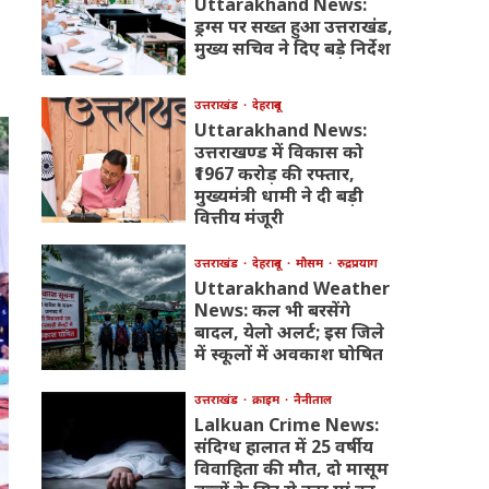
Uttarakhand News:
ड्रग्स पर सख्त हुआ उत्तराखंड,
मुख्य सचिव ने दिए बड़े निर्देश
उत्तराखंड
देहरादून
Uttarakhand News:
उत्तराखण्ड में विकास को
₹1967 करोड़ की रफ्तार,
मुख्यमंत्री धामी ने दी बड़ी
वित्तीय मंजूरी
उत्तराखंड
देहरादून
मौसम
रुद्रप्रयाग
Uttarakhand Weather
News: कल भी बरसेंगे
बादल, येलो अलर्ट; इस जिले
में स्कूलों में अवकाश घोषित
उत्तराखंड
क्राइम
नैनीताल
Lalkuan Crime News:
संदिग्ध हालात में 25 वर्षीय
विवाहिता की मौत, दो मासूम