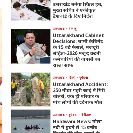
उत्तराखंड बनेगा स्किल हब,
मुख्य सचिव ने एकीकृत
डैशबोर्ड के दिए निर्देश
उत्तराखंड
देहरादून
Uttarakhand Cabinet
Decisions: धामी कैबिनेट
के 15 बड़े फैसले, मजदूरी
संहिता-2026 मंजूर; छंटनी
कर्मचारियों की वापसी का
रास्ता साफ
उत्तराखंड
टिहरी
दुर्घटना
Uttarakhand Accident:
250 मीटर गहरी खाई में गिरी
बोलेरो, एक ही परिवार के
पांच लोगों की दर्दनाक मौत
उत्तराखंड
दुर्घटना
नैनीताल
Haldwani News: गौला
नदी में डूबने से 15 वर्षीय