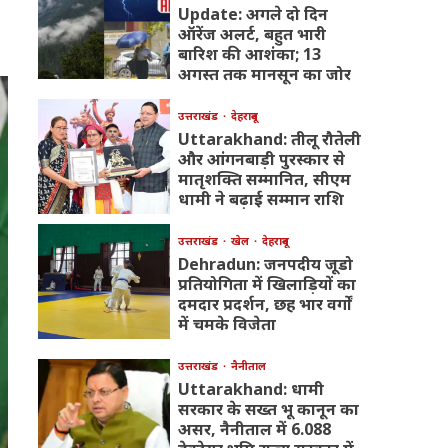
Update: अगले दो दिन
ऑरेंज अलर्ट, बहुत भारी
बारिश की आशंका; 13
अगस्त तक मानसून का जोर
उत्तराखंड
देहरादून
Uttarakhand: तीलू रौतेली
और आंगनबाड़ी पुरस्कार से
मातृशक्ति सम्मानित, सीएम
धामी ने बढ़ाई सम्मान राशि
उत्तराखंड
खेल
देहरादून
Dehradun: जनपदीय जूडो
प्रतियोगिता में खिलाड़ियों का
दमदार प्रदर्शन, छह भार वर्गों
में चमके विजेता
उत्तराखंड
नैनीताल
Uttarakhand: धामी
सरकार के सख्त भू कानून का
असर, नैनीताल में 6.088