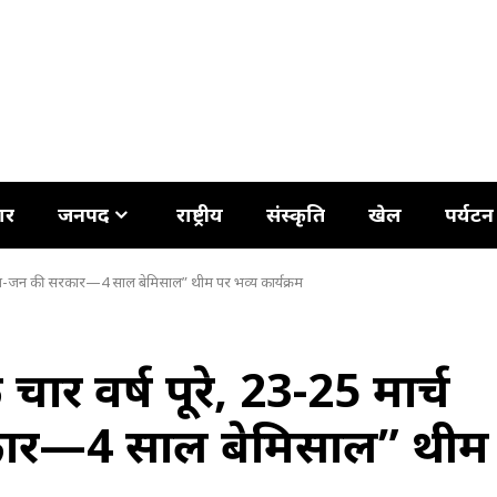
ार
जनपद
राष्ट्रीय
संस्कृति
खेल
पर्यटन
तक “जन-जन की सरकार—4 साल बेमिसाल” थीम पर भव्य कार्यक्रम
 चार वर्ष पूरे, 23-25 मार्च
ार—4 साल बेमिसाल” थीम