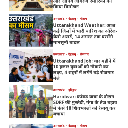
और ‘क्षत्रिय जागरण’ स्मारिका का
किया विमोचन
उत्तराखंड
देहरादून
मौसम
Uttarakhand Weather: आज
कई जिलों में भारी बारिश का ऑरेंज-
येलो अलर्ट, 14 अगस्त तक बरसेंगे
मानसूनी बादल
उत्तराखंड
देहरादून
रोजगार
Uttarakhand Job: चार महीने में
10 हजार युवाओं को नौकरी का
लक्ष्य, 4 शहरों में लगेंगे बड़े रोजगार
मेले
उत्तराखंड
हरिद्वार
Haridwar: कांवड़ यात्रा के दौरान
SDRF की मुस्तैदी, गंगा के तेज बहाव
में फंसे 18 शिवभक्तों को रेस्क्यू कर
बचाया
उत्तराखंड
देहरादून
मौसम