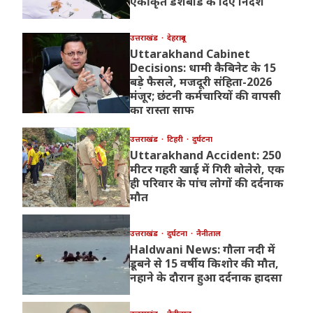
एकीकृत डैशबोर्ड के दिए निर्देश
उत्तराखंड
देहरादून
Uttarakhand Cabinet
Decisions: धामी कैबिनेट के 15
बड़े फैसले, मजदूरी संहिता-2026
मंजूर; छंटनी कर्मचारियों की वापसी
का रास्ता साफ
उत्तराखंड
टिहरी
दुर्घटना
Uttarakhand Accident: 250
मीटर गहरी खाई में गिरी बोलेरो, एक
ही परिवार के पांच लोगों की दर्दनाक
मौत
उत्तराखंड
दुर्घटना
नैनीताल
Haldwani News: गौला नदी में
डूबने से 15 वर्षीय किशोर की मौत,
नहाने के दौरान हुआ दर्दनाक हादसा