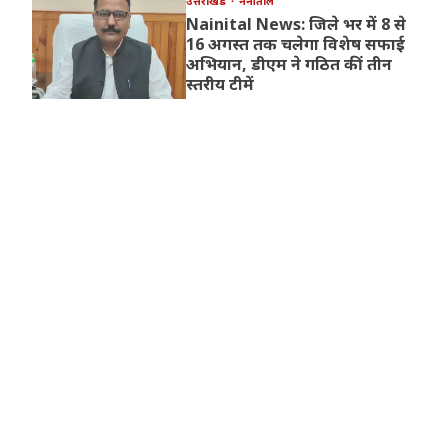
उत्तराखंड
नैनीताल
Nainital News: जिले भर में 8 से
16 अगस्त तक चलेगा विशेष सफाई
अभियान, डीएम ने गठित कीं तीन
स्तरीय टीमें