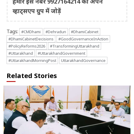
हमारे इस नंबर 9927164214 को अपने
व्हाट्सएप ग्रुप में जोड़ें
Tags:
#CMDhami
#Dehradun
#DhamiCabinet
#DhamiCabinetDecisions
#GoodGovernanceInAction
#PolicyReforms2026
#TransformingUttarakhand
#Uttarakhand
#UttarakhandGovernment
#UttarakhandMorningPost
UttarakhandGovernance
Related Stories