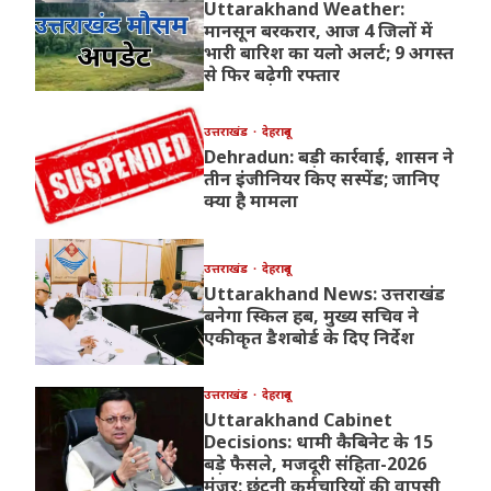
Uttarakhand Weather:
मानसून बरकरार, आज 4 जिलों में
भारी बारिश का यलो अलर्ट; 9 अगस्त
से फिर बढ़ेगी रफ्तार
उत्तराखंड
देहरादून
Dehradun: बड़ी कार्रवाई, शासन ने
तीन इंजीनियर किए सस्पेंड; जानिए
क्या है मामला
उत्तराखंड
देहरादून
Uttarakhand News: उत्तराखंड
बनेगा स्किल हब, मुख्य सचिव ने
एकीकृत डैशबोर्ड के दिए निर्देश
उत्तराखंड
देहरादून
Uttarakhand Cabinet
Decisions: धामी कैबिनेट के 15
बड़े फैसले, मजदूरी संहिता-2026
मंजूर; छंटनी कर्मचारियों की वापसी