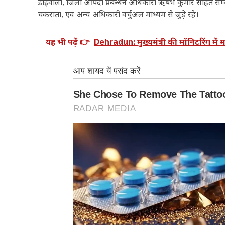
डोईवाला, जिला आपदा प्रबन्धन अधिकारी ऋषभ कुमार सहित सम्ब
चकराता, एवं अन्य अधिकारी वर्चुअल माध्यम से जुड़े रहे।
यह भी पढ़ें 👉
Dehradun: मुख्यमंत्री की मॉनिटरिंग में म