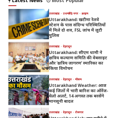
Latest News
Most Popular
उत्तराखंड
उधमसिंह नगर
क्राइम
Uttarakhand: खटीमा रेलवे
स्टेशन के पास संदिग्ध परिस्थितियों
में मिले दो शव, FSL जांच में जुटी
पुलिस
उत्तराखंड
देहरादून
Uttarakhand: सीएम धामी ने
क्षत्रिय कल्याण समिति की वेबसाइट
और ‘क्षत्रिय जागरण’ स्मारिका का
किया विमोचन
उत्तराखंड
देहरादून
मौसम
Uttarakhand Weather: आज
कई जिलों में भारी बारिश का ऑरेंज-
येलो अलर्ट, 14 अगस्त तक बरसेंगे
मानसूनी बादल
उत्तराखंड
देहरादून
रोजगार