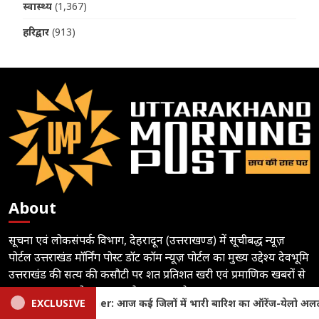
स्वास्थ्य
(1,367)
हरिद्वार
(913)
About
सूचना एवं लोकसंपर्क विभाग, देहरादून (उत्तराखण्ड) में सूचीबद्ध न्यूज़
पोर्टल उत्तराखंड मॉर्निंग पोस्ट डॉट कॉम न्यूज़ पोर्टल का मुख्य उद्देश्य देवभूमि
उत्तराखंड की सत्य की कसौटी पर शत प्रतिशत खरी एवं प्रमाणिक खबरों से
आम जनमानस को रूबरू कराने का प्रयास है।
ंज-येलो अलर्ट, 14 अगस्त तक बरसेंगे मानसूनी बादल
EXCLUSIVE
Uttarakha