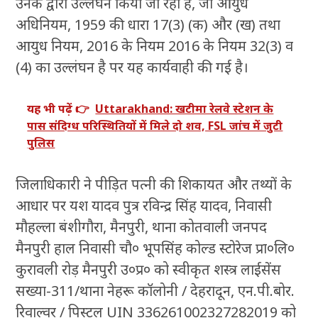
उनके द्वारा उल्लंघन किया जा रहा है, जो आयुध
अधिनियम, 1959 की धारा 17(3) (क) और (ख) तथा
आयुध नियम, 2016 के नियम 2016 के नियम 32(3) व
(4) का उल्लंघन है पर यह कार्यवाही की गई है।
यह भी पढ़ें 👉
Uttarakhand: खटीमा रेलवे स्टेशन के
पास संदिग्ध परिस्थितियों में मिले दो शव, FSL जांच में जुटी
पुलिस
जिलाधिकारी ने पीड़ित पत्नी की शिकायत और तथ्यों के
आधार पर यश यादव पुत्र रविन्द्र सिंह यादव, निवासी
मौहल्ला बंशीगौरा, मैनपुरी, थाना कोतवाली जनपद
मैनपुरी हाल निवासी चौ० भूपसिंह कोल्ड स्टोरेज प्रा०लि०
कुरावली रोड़ मैनपुरी उ०प्र० को स्वीकृत शस्त्र लाईसेंस
सख्या-311/थाना नेहरू कॉलोनी / देहरादून, एन.पी.बोर.
रिवाल्वर / पिस्टल UIN 336261002327282019 को