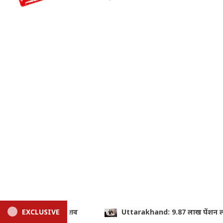
ाख पेंशन लाभार्थियों को ₹146.32 करोड़ की सौगात, CM धामी ने DBT से जार
EXCLUSIVE