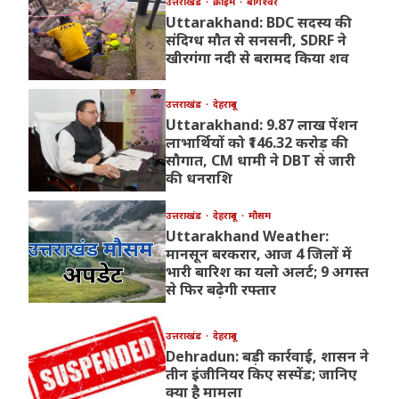
उत्तराखंड
क्राइम
बागेश्वर
Uttarakhand: BDC सदस्य की
संदिग्ध मौत से सनसनी, SDRF ने
खीरगंगा नदी से बरामद किया शव
उत्तराखंड
देहरादून
Uttarakhand: 9.87 लाख पेंशन
लाभार्थियों को ₹146.32 करोड़ की
सौगात, CM धामी ने DBT से जारी
की धनराशि
उत्तराखंड
देहरादून
मौसम
Uttarakhand Weather:
मानसून बरकरार, आज 4 जिलों में
भारी बारिश का यलो अलर्ट; 9 अगस्त
से फिर बढ़ेगी रफ्तार
उत्तराखंड
देहरादून
Dehradun: बड़ी कार्रवाई, शासन ने
तीन इंजीनियर किए सस्पेंड; जानिए
क्या है मामला