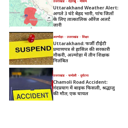
उत्तराखंड
देहरादून
मौसम
Uttarakhand Weather Alert:
अगले 3 घंटे बेहद भारी, पांच जिलों
के लिए तात्कालिक ऑरेंज अलर्ट
जारी
अल्मोड़ा
उत्तराखंड
शिक्षा
Uttarakhand: फर्जी टीईटी
प्रमाणपत्र से हासिल की सरकारी
नौकरी, अल्मोड़ा में तीन शिक्षक
निलंबित
उत्तराखंड
चमोली
दुर्घटना
Chamoli Road Accident:
नंदप्रयाग में बाइक फिसली, श्रद्धालु
की मौत; एक घायल