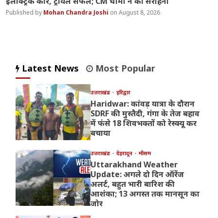
इलेक्ट्रिक कार, ट्रायल सफल; CM धामी ने की सराहना
Mohan Chandra Joshi
August 8, 2026
Latest News
Most Popular
उत्तराखंड
हरिद्वार
Haridwar: कांवड़ यात्रा के दौरान
SDRF की मुस्तैदी, गंगा के तेज बहाव
में फंसे 18 शिवभक्तों को रेस्क्यू कर
बचाया
उत्तराखंड
देहरादून
मौसम
Uttarakhand Weather
Update: अगले दो दिन ऑरेंज
अलर्ट, बहुत भारी बारिश की
आशंका; 13 अगस्त तक मानसून का
जोर