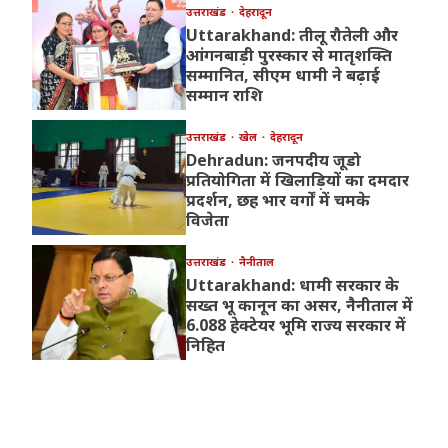
उत्तराखंड
देहरादून
Uttarakhand: तीलू रौतेली और
आंगनबाड़ी पुरस्कार से मातृशक्ति
सम्मानित, सीएम धामी ने बढ़ाई
सम्मान राशि
उत्तराखंड
खेल
देहरादून
Dehradun: जनपदीय जूडो
प्रतियोगिता में खिलाड़ियों का दमदार
प्रदर्शन, छह भार वर्गों में चमके
विजेता
उत्तराखंड
नैनीताल
Uttarakhand: धामी सरकार के
सख्त भू कानून का असर, नैनीताल में
6.088 हेक्टेयर भूमि राज्य सरकार में
निहित