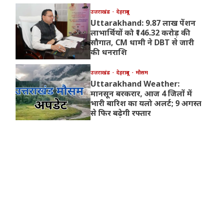
उत्तराखंड
देहरादून
Uttarakhand: 9.87 लाख पेंशन
लाभार्थियों को ₹146.32 करोड़ की
सौगात, CM धामी ने DBT से जारी
की धनराशि
उत्तराखंड
देहरादून
मौसम
Uttarakhand Weather:
मानसून बरकरार, आज 4 जिलों में
भारी बारिश का यलो अलर्ट; 9 अगस्त
से फिर बढ़ेगी रफ्तार