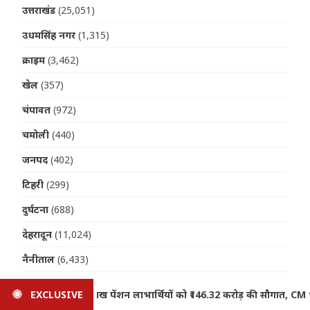
उत्तराखंड
(25,051)
उधमसिंह नगर
(1,315)
क्राइम
(3,462)
खेल
(357)
चंपावत
(972)
चमोली
(440)
जनपद
(402)
टिहरी
(299)
दुर्घटना
(688)
देहरादून
(11,024)
नैनीताल
(6,433)
पर्यटन
(213)
की सौगात, CM धामी ने DBT से जारी की धनराशि
EXCLUSIVE
Uttarakhand We
पिथौरागढ़
(480)