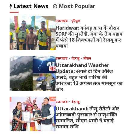
Latest News
Most Popular
उत्तराखंड
हरिद्वार
Haridwar: कांवड़ यात्रा के दौरान
SDRF की मुस्तैदी, गंगा के तेज बहाव
में फंसे 18 शिवभक्तों को रेस्क्यू कर
बचाया
उत्तराखंड
देहरादून
मौसम
Uttarakhand Weather
Update: अगले दो दिन ऑरेंज
अलर्ट, बहुत भारी बारिश की
आशंका; 13 अगस्त तक मानसून का
जोर
उत्तराखंड
देहरादून
Uttarakhand: तीलू रौतेली और
आंगनबाड़ी पुरस्कार से मातृशक्ति
सम्मानित, सीएम धामी ने बढ़ाई
सम्मान राशि