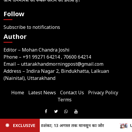
आम जनमानस को रूबरू कराने का प्रयास है।
Follow
Subscribe to notifications
Author
Editor – Mohan Chandra Joshi
Phone –
+91 99271 64214
, 70600 64214
Email –
uttarakhandmorningpost@gmail.com
Address – Indira Nagar 2, Bindukhatta, Lalkuan
(Nainital), Uttarakhand
Home
Latest News
Contact Us
Privacy Policy
Terms
Join
Like
Follow
Join
Subscribe
us
Us
Us
Our
Our
on
EXCLUSIVE
Uttarakhand: तीलू रौतेली और आंगनबाड़ी पुरस्कार से मातृशक्ति सम
© 2026,
Uttarakhand Morning Post
On
On
WhatsApp
YouTube
Website Developed & Maintained by Webtik Media