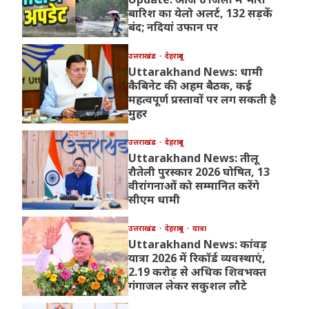
बारिश का येलो अलर्ट, 132 सड़कें
बंद; नदियां उफान पर
उत्तराखंड
देहरादून
Uttarakhand News: धामी
कैबिनेट की अहम बैठक, कई
महत्वपूर्ण प्रस्तावों पर लग सकती है
मुहर
उत्तराखंड
देहरादून
Uttarakhand News: तीलू
रौतेली पुरस्कार 2026 घोषित, 13
वीरांगनाओं को सम्मानित करेंगे
सीएम धामी
उत्तराखंड
देहरादून
यात्रा
Uttarakhand News: कांवड़
यात्रा 2026 में रिकॉर्ड व्यवस्थाएं,
2.19 करोड़ से अधिक शिवभक्त
गंगाजल लेकर सकुशल लौटे