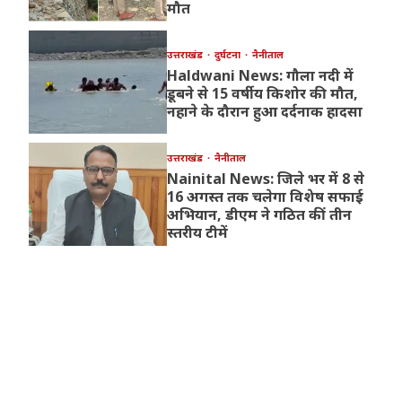
मौत
उत्तराखंड
दुर्घटना
नैनीताल
Haldwani News: गौला नदी में
डूबने से 15 वर्षीय किशोर की मौत,
नहाने के दौरान हुआ दर्दनाक हादसा
उत्तराखंड
नैनीताल
Nainital News: जिले भर में 8 से
16 अगस्त तक चलेगा विशेष सफाई
अभियान, डीएम ने गठित कीं तीन
स्तरीय टीमें