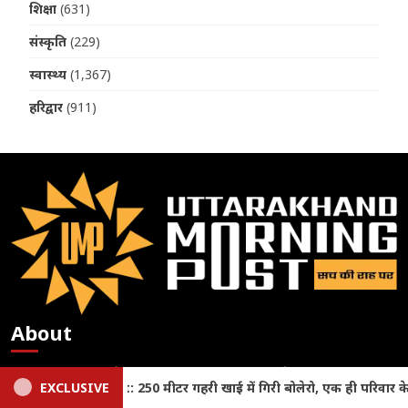
शिक्षा
(631)
संस्कृति
(229)
स्वास्थ्य
(1,367)
हरिद्वार
(911)
About
सूचना एवं लोकसंपर्क विभाग, देहरादून (उत्तराखण्ड) में सूचीबद्ध न्यूज़
 एक ही परिवार के पांच लोगों की दर्दनाक मौत
EXCLUSIVE
Haldwani News: ग
पोर्टल उत्तराखंड मॉर्निंग पोस्ट डॉट कॉम न्यूज़ पोर्टल का मुख्य उद्देश्य देवभूमि