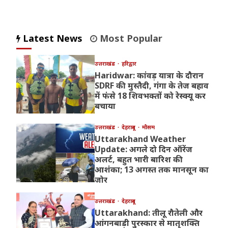
Latest News
Most Popular
उत्तराखंड
हरिद्वार
Haridwar: कांवड़ यात्रा के दौरान
SDRF की मुस्तैदी, गंगा के तेज बहाव
में फंसे 18 शिवभक्तों को रेस्क्यू कर
बचाया
उत्तराखंड
देहरादून
मौसम
Uttarakhand Weather
Update: अगले दो दिन ऑरेंज
अलर्ट, बहुत भारी बारिश की
आशंका; 13 अगस्त तक मानसून का
जोर
उत्तराखंड
देहरादून
Uttarakhand: तीलू रौतेली और
आंगनबाड़ी पुरस्कार से मातृशक्ति