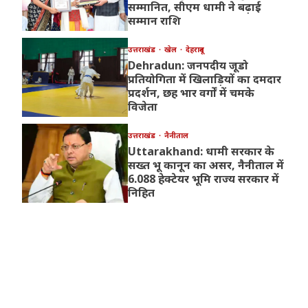
सम्मानित, सीएम धामी ने बढ़ाई
सम्मान राशि
उत्तराखंड
खेल
देहरादून
Dehradun: जनपदीय जूडो
प्रतियोगिता में खिलाड़ियों का दमदार
प्रदर्शन, छह भार वर्गों में चमके
विजेता
उत्तराखंड
नैनीताल
Uttarakhand: धामी सरकार के
सख्त भू कानून का असर, नैनीताल में
6.088 हेक्टेयर भूमि राज्य सरकार में
निहित