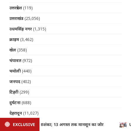
उत्तरप्रदेश
(119)
उत्तराखंड
(25,056)
उधमसिंह नगर
(1,315)
क्राइम
(3,462)
खेल
(358)
चंपावत
(972)
चमोली
(440)
जनपद
(402)
टिहरी
(299)
दुर्घटना
(688)
देहरादून
(11,027)
नैनीताल
(6,434)
 जोर
EXCLUSIVE
Uttarakhand: तीलू रौतेली और आंगनबाड़ी पुरस्कार से मातृश