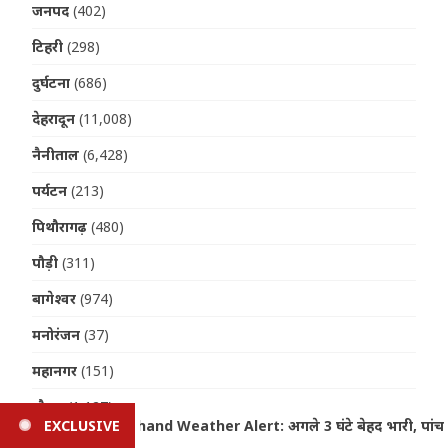
जनपद
(402)
टिहरी
(298)
दुर्घटना
(686)
देहरादून
(11,008)
नैनीताल
(6,428)
पर्यटन
(213)
पिथौरागढ़
(480)
पौड़ी
(311)
बागेश्वर
(974)
मनोरंजन
(37)
महानगर
(151)
मौसम
(1,127)
बेहद भारी, पांच जिलों के लिए तात्कालिक ऑरेंज अलर्ट जारी
EXCLUSIVE
U
यात्रा
(411)