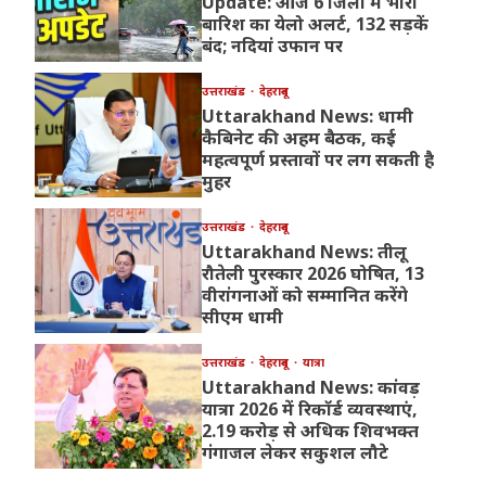
Update: आज 6 जिलों में भारी
बारिश का येलो अलर्ट, 132 सड़कें
बंद; नदियां उफान पर
उत्तराखंड
देहरादून
Uttarakhand News: धामी
कैबिनेट की अहम बैठक, कई
महत्वपूर्ण प्रस्तावों पर लग सकती है
मुहर
उत्तराखंड
देहरादून
Uttarakhand News: तीलू
रौतेली पुरस्कार 2026 घोषित, 13
वीरांगनाओं को सम्मानित करेंगे
सीएम धामी
उत्तराखंड
देहरादून
यात्रा
Uttarakhand News: कांवड़
यात्रा 2026 में रिकॉर्ड व्यवस्थाएं,
2.19 करोड़ से अधिक शिवभक्त
गंगाजल लेकर सकुशल लौटे