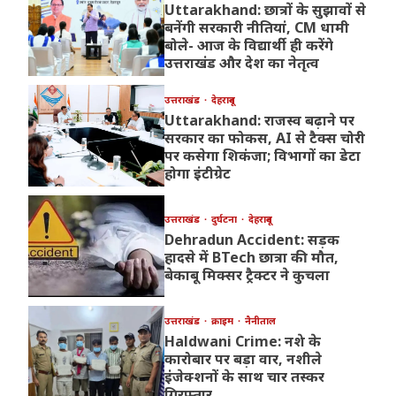
Uttarakhand: छात्रों के सुझावों से
बनेंगी सरकारी नीतियां, CM धामी
बोले- आज के विद्यार्थी ही करेंगे
उत्तराखंड और देश का नेतृत्व
उत्तराखंड
देहरादून
Uttarakhand: राजस्व बढ़ाने पर
सरकार का फोकस, AI से टैक्स चोरी
पर कसेगा शिकंजा; विभागों का डेटा
होगा इंटीग्रेट
उत्तराखंड
दुर्घटना
देहरादून
Dehradun Accident: सड़क
हादसे में BTech छात्रा की मौत,
बेकाबू मिक्सर ट्रैक्टर ने कुचला
उत्तराखंड
क्राइम
नैनीताल
Haldwani Crime: नशे के
कारोबार पर बड़ा वार, नशीले
इंजेक्शनों के साथ चार तस्कर
गिरफ्तार