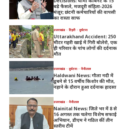
Decisions: धामी कैबिनेट के 15
बड़े फैसले, मजदूरी संहिता-2026
मंजूर; छंटनी कर्मचारियों की वापसी
का रास्ता साफ
उत्तराखंड
टिहरी
दुर्घटना
Uttarakhand Accident: 250
मीटर गहरी खाई में गिरी बोलेरो, एक
ही परिवार के पांच लोगों की दर्दनाक
मौत
उत्तराखंड
दुर्घटना
नैनीताल
Haldwani News: गौला नदी में
डूबने से 15 वर्षीय किशोर की मौत,
नहाने के दौरान हुआ दर्दनाक हादसा
उत्तराखंड
नैनीताल
Nainital News: जिले भर में 8 से
16 अगस्त तक चलेगा विशेष सफाई
अभियान, डीएम ने गठित कीं तीन
स्तरीय टीमें