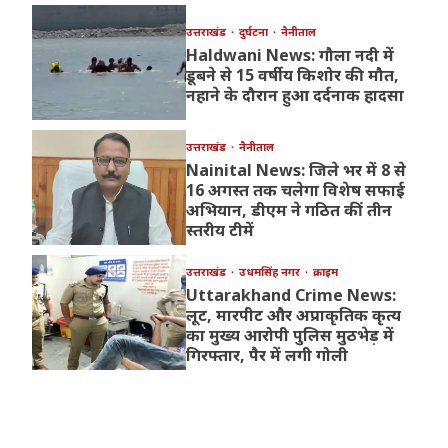
उत्तराखंड
दुर्घटना
नैनीताल
Haldwani News: गौला नदी में
डूबने से 15 वर्षीय किशोर की मौत,
नहाने के दौरान हुआ दर्दनाक हादसा
उत्तराखंड
नैनीताल
Nainital News: जिले भर में 8 से
16 अगस्त तक चलेगा विशेष सफाई
अभियान, डीएम ने गठित कीं तीन
स्तरीय टीमें
उत्तराखंड
उधमसिंह नगर
क्राइम
Uttarakhand Crime News:
लूट, मारपीट और अप्राकृतिक कृत्य
का मुख्य आरोपी पुलिस मुठभेड़ में
गिरफ्तार, पैर में लगी गोली