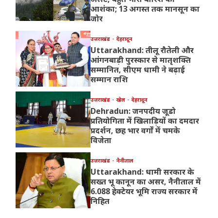
आशंका; 13 अगस्त तक मानसून का
जोर
उत्तराखंड
देहरादून
Uttarakhand: तीलू रौतेली और
आंगनबाड़ी पुरस्कार से मातृशक्ति
सम्मानित, सीएम धामी ने बढ़ाई
सम्मान राशि
उत्तराखंड
खेल
देहरादून
Dehradun: जनपदीय जूडो
प्रतियोगिता में खिलाड़ियों का दमदार
प्रदर्शन, छह भार वर्गों में चमके
विजेता
उत्तराखंड
नैनीताल
Uttarakhand: धामी सरकार के
सख्त भू कानून का असर, नैनीताल में
6.088 हेक्टेयर भूमि राज्य सरकार में
निहित