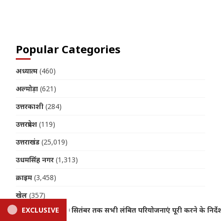
Join us on Telegram
Popular Categories
अध्यात्म
(460)
अल्मोड़ा
(621)
उत्तरकाशी
(284)
उत्तरप्रदेश
(119)
उत्तराखंड
(25,019)
उधमसिंह नगर
(1,313)
क्राइम
(3,458)
खेल
(357)
करने के निर्देश
EXCLUSIVE
Uttarakhand: ईपीएफओ सेवाओं के विस्तार की र
चंपावत
(972)