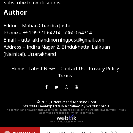
Subscribe to notifications
Author
Editor – Mohan Chandra Joshi
Phone –
+91 99271 64214
, 70600 64214
Email –
uttarakhandmorningpost@gmail.com
Address – Indira Nagar 2, Bindukhatta, Lalkuan
(Nainital), Uttarakhand
Home
Latest News
Contact Us
Privacy Policy
Terms
Join
Like
Follow
Join
Subscribe
us
Us
Us
Our
Our
on
© 2026,
Uttarakhand Morning Post
On
On
WhatsApp
YouTube
Website Developed & Maintained by Webtik Media
Telegram
All content and news on this website are published solely by the website owner. Webtik Media
Facebook
Twitter
Group
Channel
assumes no responsibility for its content.