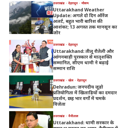
उत्तराखंड
देहरादून
मौसम
Uttarakhand Weather
Update: अगले दो दिन ऑरेंज
अलर्ट, बहुत भारी बारिश की
आशंका; 13 अगस्त तक मानसून का
जोर
उत्तराखंड
देहरादून
Uttarakhand: तीलू रौतेली और
आंगनबाड़ी पुरस्कार से मातृशक्ति
सम्मानित, सीएम धामी ने बढ़ाई
सम्मान राशि
उत्तराखंड
खेल
देहरादून
Dehradun: जनपदीय जूडो
प्रतियोगिता में खिलाड़ियों का दमदार
प्रदर्शन, छह भार वर्गों में चमके
विजेता
उत्तराखंड
नैनीताल
Uttarakhand: धामी सरकार के