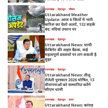
उत्तराखंड
देहरादून
मौसम
Uttarakhand Weather
Update: आज 6 जिलों में भारी
बारिश का येलो अलर्ट, 132 सड़कें
बंद; नदियां उफान पर
उत्तराखंड
देहरादून
Uttarakhand News: धामी
कैबिनेट की अहम बैठक, कई
महत्वपूर्ण प्रस्तावों पर लग सकती है
मुहर
उत्तराखंड
देहरादून
Uttarakhand News: तीलू
रौतेली पुरस्कार 2026 घोषित, 13
वीरांगनाओं को सम्मानित करेंगे
सीएम धामी
उत्तराखंड
देहरादून
यात्रा
Uttarakhand News: कांवड़