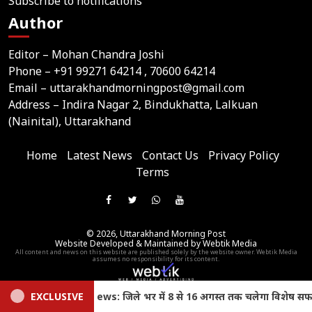
Subscribe to notifications
Author
Editor – Mohan Chandra Joshi
Phone –
+91 99271 64214
, 70600 64214
Email –
uttarakhandmorningpost@gmail.com
Address – Indira Nagar 2, Bindukhatta, Lalkuan
(Nainital), Uttarakhand
Home
Latest News
Contact Us
Privacy Policy
Terms
Join
Like
Follow
Join
Subscribe
us
Us
Us
Our
Our
on
© 2026,
Uttarakhand Morning Post
On
On
WhatsApp
YouTube
Website Developed & Maintained by Webtik Media
Telegram
All content and news on this website are published solely by the website owner. Webtik Media
Facebook
Twitter
Group
Channel
assumes no responsibility for its content.
EXCLUSIVE
Uttarakhand News: उत्तराखंड बनेगा स्किल हब, मुख