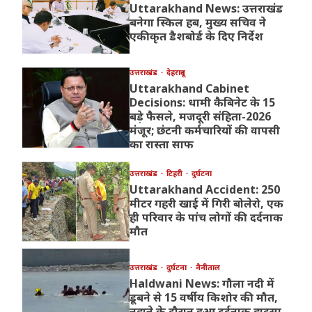
Uttarakhand News: उत्तराखंड
बनेगा स्किल हब, मुख्य सचिव ने
एकीकृत डैशबोर्ड के दिए निर्देश
उत्तराखंड
देहरादून
Uttarakhand Cabinet
Decisions: धामी कैबिनेट के 15
बड़े फैसले, मजदूरी संहिता-2026
मंजूर; छंटनी कर्मचारियों की वापसी
का रास्ता साफ
उत्तराखंड
टिहरी
दुर्घटना
Uttarakhand Accident: 250
मीटर गहरी खाई में गिरी बोलेरो, एक
ही परिवार के पांच लोगों की दर्दनाक
मौत
उत्तराखंड
दुर्घटना
नैनीताल
Haldwani News: गौला नदी में
डूबने से 15 वर्षीय किशोर की मौत,
नहाने के दौरान हुआ दर्दनाक हादसा