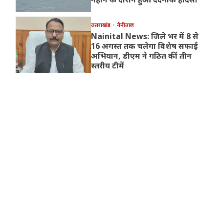
उत्तराखंड
नैनीताल
Nainital News: जिले भर में 8 से
16 अगस्त तक चलेगा विशेष सफाई
अभियान, डीएम ने गठित कीं तीन
स्तरीय टीमें