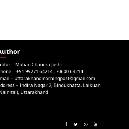
Author
ditor – Mohan Chandra Joshi
Phone –
+91 99271 64214
, 70600 64214
mail –
uttarakhandmorningpost@gmail.com
ddress – Indira Nagar 2, Bindukhatta, Lalkuan
Nainital), Uttarakhand
Join
Like
Follow
Join
Subscribe