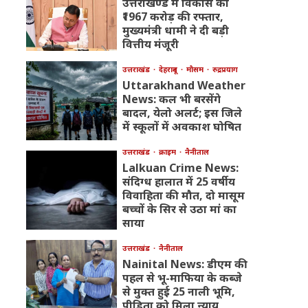
उत्तराखण्ड में विकास को
₹1967 करोड़ की रफ्तार,
मुख्यमंत्री धामी ने दी बड़ी
वित्तीय मंजूरी
उत्तराखंड
देहरादून
मौसम
रुद्रप्रयाग
Uttarakhand Weather
News: कल भी बरसेंगे
बादल, येलो अलर्ट; इस जिले
में स्कूलों में अवकाश घोषित
उत्तराखंड
क्राइम
नैनीताल
Lalkuan Crime News:
संदिग्ध हालात में 25 वर्षीय
विवाहिता की मौत, दो मासूम
बच्चों के सिर से उठा मां का
साया
उत्तराखंड
नैनीताल
Nainital News: डीएम की
पहल से भू-माफिया के कब्जे
से मुक्त हुई 25 नाली भूमि,
पीड़िता को मिला न्याय