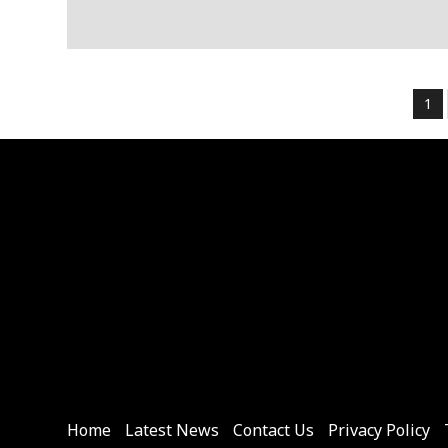
Po
1
pa
Home
Latest News
Contact Us
Privacy Policy