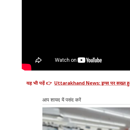
यह भी पढ़ें 👉
Uttarakhand News: ड्रग्स पर सख्त हुआ उ