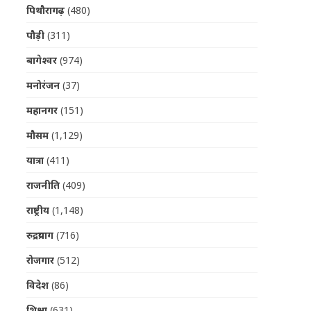
पिथौरागढ़
(480)
पौड़ी
(311)
बागेश्वर
(974)
मनोरंजन
(37)
महानगर
(151)
मौसम
(1,129)
यात्रा
(411)
राजनीति
(409)
राष्ट्रीय
(1,148)
रुद्रप्रयाग
(716)
रोजगार
(512)
विदेश
(86)
शिक्षा
(631)