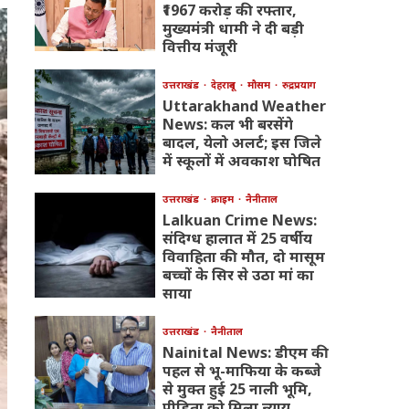
₹1967 करोड़ की रफ्तार,
मुख्यमंत्री धामी ने दी बड़ी
वित्तीय मंजूरी
उत्तराखंड
देहरादून
मौसम
रुद्रप्रयाग
Uttarakhand Weather
News: कल भी बरसेंगे
बादल, येलो अलर्ट; इस जिले
में स्कूलों में अवकाश घोषित
उत्तराखंड
क्राइम
नैनीताल
Lalkuan Crime News:
संदिग्ध हालात में 25 वर्षीय
विवाहिता की मौत, दो मासूम
बच्चों के सिर से उठा मां का
साया
उत्तराखंड
नैनीताल
Nainital News: डीएम की
पहल से भू-माफिया के कब्जे
से मुक्त हुई 25 नाली भूमि,
पीड़िता को मिला न्याय