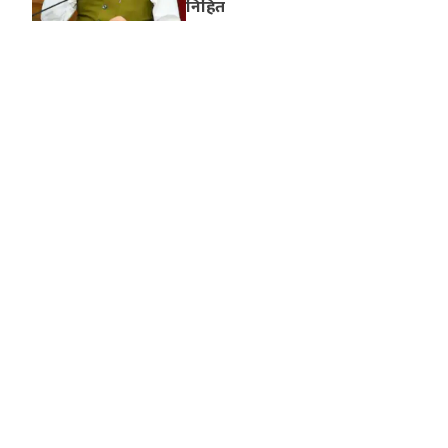
निहित