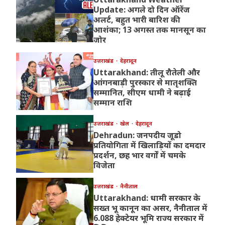
Update: अगले दो दिन ऑरेंज
अलर्ट, बहुत भारी बारिश की
आशंका; 13 अगस्त तक मानसून का
जोर
उत्तराखंड
देहरादून
Uttarakhand: तीलू रौतेली और
आंगनबाड़ी पुरस्कार से मातृशक्ति
सम्मानित, सीएम धामी ने बढ़ाई
सम्मान राशि
उत्तराखंड
खेल
देहरादून
Dehradun: जनपदीय जूडो
प्रतियोगिता में खिलाड़ियों का दमदार
प्रदर्शन, छह भार वर्गों में चमके
विजेता
उत्तराखंड
नैनीताल
Uttarakhand: धामी सरकार के
सख्त भू कानून का असर, नैनीताल में
6.088 हेक्टेयर भूमि राज्य सरकार में