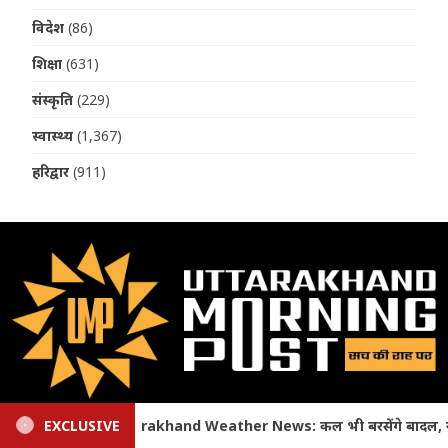
विदेश
(86)
शिक्षा
(631)
संस्कृति
(229)
स्वास्थ्य
(1,367)
हरिद्वार
(911)
About
सेंगे बादल, येलो अलर्ट; इस जिले में स्कूलों में अवकाश घोषित
EXCLUSIVE