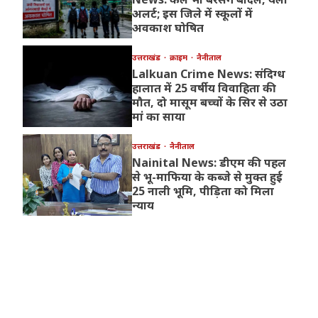
अलर्ट; इस जिले में स्कूलों में
अवकाश घोषित
उत्तराखंड
क्राइम
नैनीताल
Lalkuan Crime News: संदिग्ध
हालात में 25 वर्षीय विवाहिता की
मौत, दो मासूम बच्चों के सिर से उठा
मां का साया
उत्तराखंड
नैनीताल
Nainital News: डीएम की पहल
से भू-माफिया के कब्जे से मुक्त हुई
25 नाली भूमि, पीड़िता को मिला
न्याय