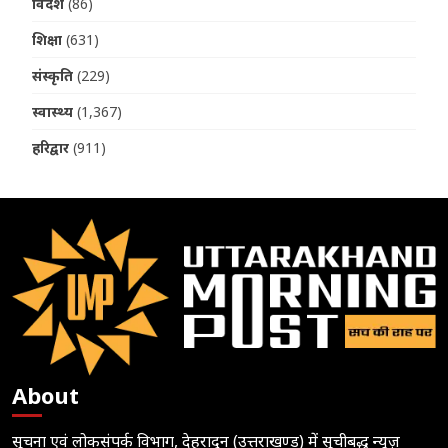
विदेश
(86)
शिक्षा
(631)
संस्कृति
(229)
स्वास्थ्य
(1,367)
हरिद्वार
(911)
About
सूचना एवं लोकसंपर्क विभाग, देहरादून (उत्तराखण्ड) में सूचीबद्ध न्यूज़