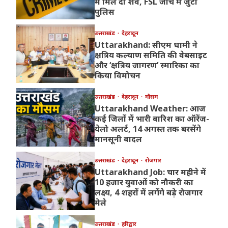
में मिले दो शव, FSL जांच में जुटी
पुलिस
उत्तराखंड
देहरादून
Uttarakhand: सीएम धामी ने
क्षत्रिय कल्याण समिति की वेबसाइट
और ‘क्षत्रिय जागरण’ स्मारिका का
किया विमोचन
उत्तराखंड
देहरादून
मौसम
Uttarakhand Weather: आज
कई जिलों में भारी बारिश का ऑरेंज-
येलो अलर्ट, 14 अगस्त तक बरसेंगे
मानसूनी बादल
उत्तराखंड
देहरादून
रोजगार
Uttarakhand Job: चार महीने में
10 हजार युवाओं को नौकरी का
लक्ष्य, 4 शहरों में लगेंगे बड़े रोजगार
मेले
उत्तराखंड
हरिद्वार